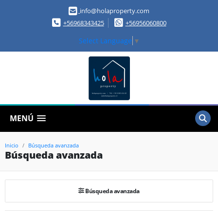
info@holaproperty.com
+56968343425
+56956060800
Select Language
▼
MENÚ
Inicio
Búsqueda avanzada
Búsqueda avanzada
Búsqueda avanzada