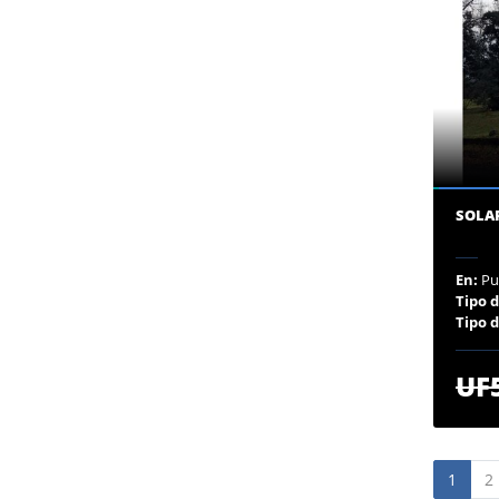
SOLA
En:
Pu
Tipo 
Tipo 
UF
1
2