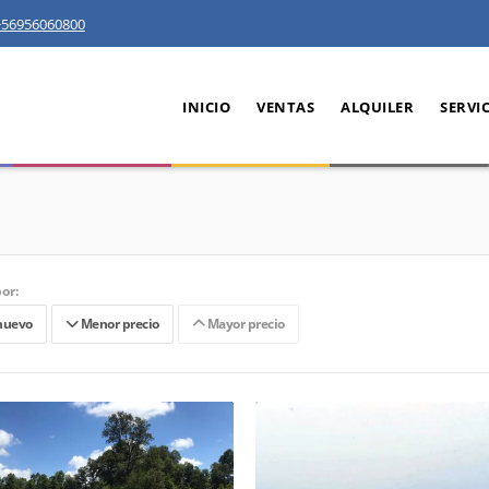
+56956060800
INICIO
VENTAS
ALQUILER
SERVI
or:
nuevo
Menor precio
Mayor precio