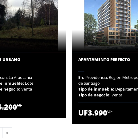
R URBANO
APARTAMENTO PERFECTO
cón, La Araucanía
En:
Providencia, Región Metropo
de inmueble:
Lote
de Santiago
de negocio:
Venta
Tipo de inmueble:
Departamen
Tipo de negocio:
Venta
5.200
UF
UF3.990
UF
Siguiente
»