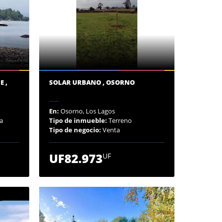
E ,
SOLAR URBANO , OSORNO
En:
Osorno, Los Lagos
a
Tipo de inmueble:
Terreno
Tipo de negocio:
Venta
UF82.973
UF