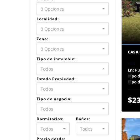
0 Opciones
Localidad:
0 Opciones
Zona:
0 Opciones
CASA
Tipo de inmueble:
Todos
En:
Pu
Tipo 
Estado Propiedad:
Tipo 
Todos
$23
Tipo de negocio:
Todos
Dormitorios:
Baños:
Todos
Todos
Precio desde: