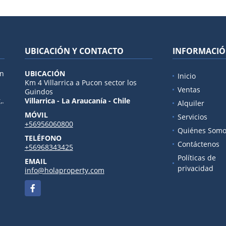
UBICACIÓN Y CONTACTO
INFORMACI
en
UBICACIÓN
Inicio
Km 4 Villarrica a Pucon sector los
Ventas
Guindos
,.
Villarrica - La Araucanía - Chile
Alquiler
MÓVIL
Servicios
+56956060800
Quiénes Somo
TELÉFONO
Contáctenos
+56968343425
Políticas de
EMAIL
privacidad
info@holaproperty.com
Facebook