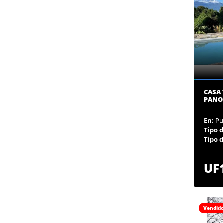
CASA 
PANO
En:
Pu
Tipo 
Tipo 
UF
Vendid