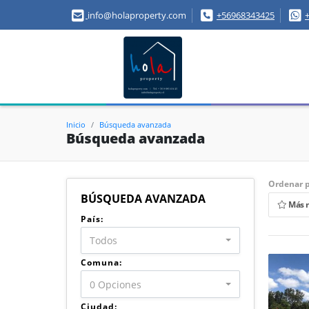
info@holaproperty.com
+56968343425
Inicio
Búsqueda avanzada
Búsqueda avanzada
Ordenar p
BÚSQUEDA AVANZADA
Más 
País:
Todos
Comuna:
0 Opciones
Ciudad: