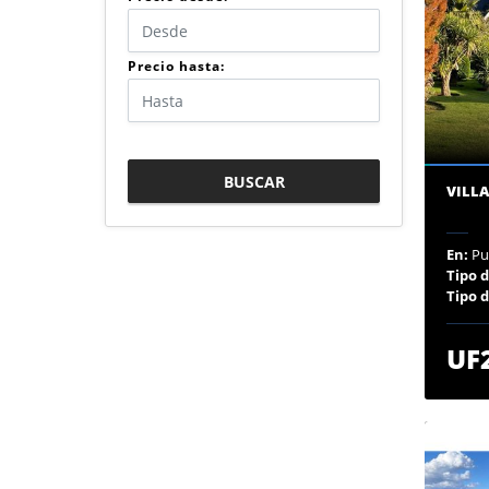
Precio hasta:
BUSCAR
VILL
En:
Pu
Tipo 
Tipo 
UF