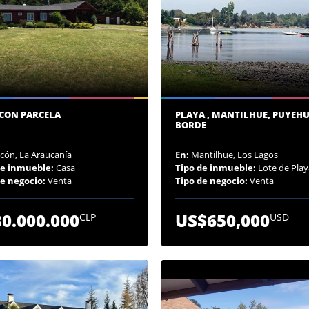
 CON PARCELA
PLAYA , MANTILHUE, PUYEHU
BORDE
cón, La Araucanía
En:
Mantilhue, Los Lagos
de inmueble:
Casa
Tipo de inmueble:
Lote de Play
de negocio:
Venta
Tipo de negocio:
Venta
0.000.000
US$650,000
CLP
USD