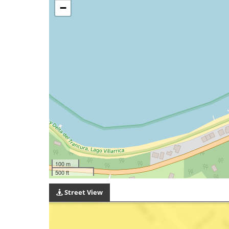
−
100 m
500 ft
Street View