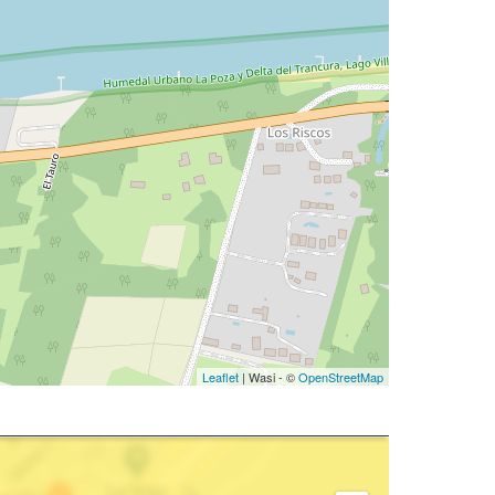
Leaflet
| Wasi - ©
OpenStreetMap