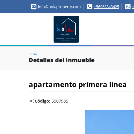
info@holaproperty.com
+56968343425
Inicio
Detalles del inmueble
apartamento primera linea
Código
: 5507985