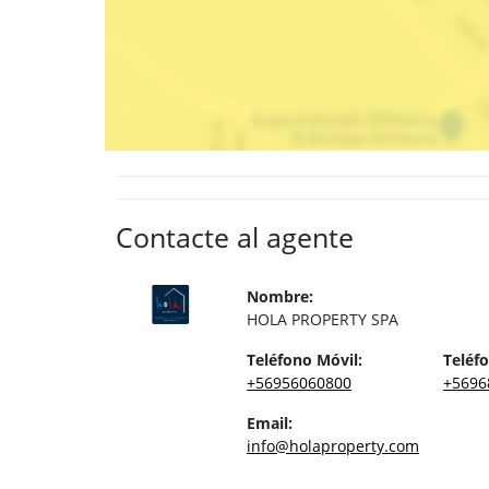
Contacte al agente
Nombre:
HOLA PROPERTY SPA
Teléfono Móvil:
Teléfo
+56956060800
+5696
Email:
info@holaproperty.com