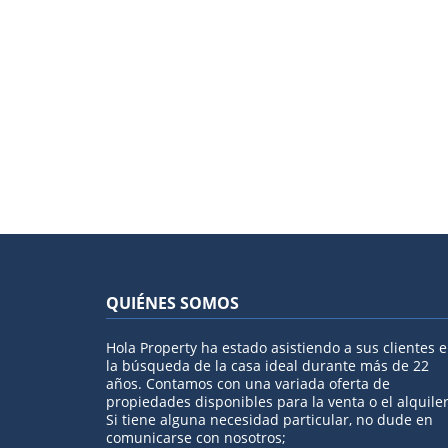
QUIÉNES SOMOS
Hola Property ha estado asistiendo a sus clientes 
la búsqueda de la casa ideal durante más de 22
años. Contamos con una variada oferta de
propiedades disponibles para la venta o el alquiler
Si tiene alguna necesidad particular, no dude en
comunicarse con nosotros;