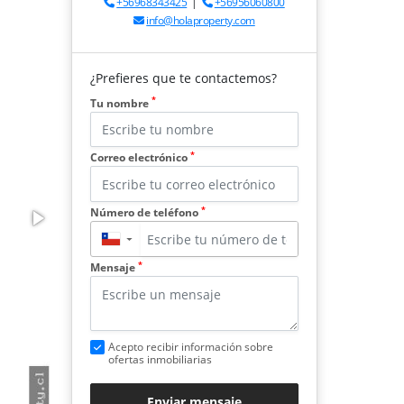
+56968343425
|
+56956060800
info@holaproperty.com
¿Prefieres que te contactemos?
*
Tu nombre
*
Correo electrónico
*
Número de teléfono
▼
*
Mensaje
Acepto recibir información sobre
ofertas inmobiliarias
Enviar mensaje