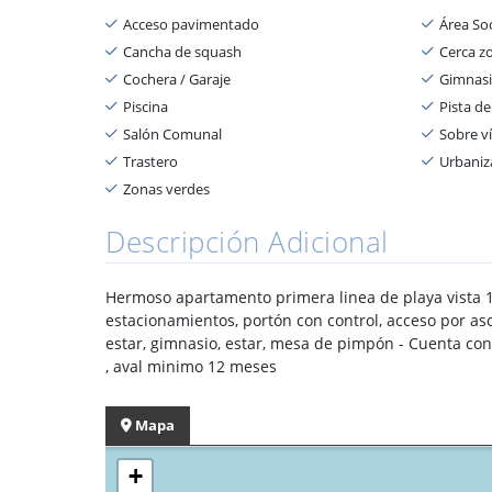
Acceso pavimentado
Área Soc
Cancha de squash
Cerca z
Cochera / Garaje
Gimnas
Piscina
Pista de
Salón Comunal
Sobre ví
Trastero
Urbaniz
Zonas verdes
Descripción Adicional
Hermoso apartamento primera linea de playa vista 18
estacionamientos, portón con control, acceso por asce
estar, gimnasio, estar, mesa de pimpón - Cuenta con
, aval minimo 12 meses
Mapa
+