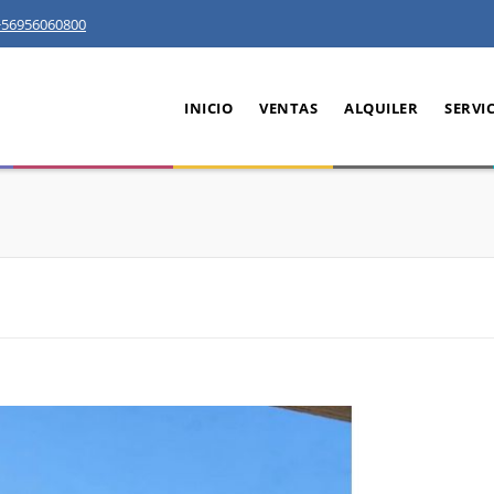
+56956060800
INICIO
VENTAS
ALQUILER
SERVI