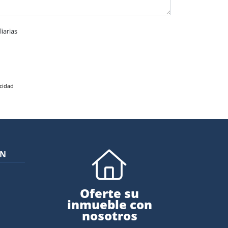
iarias
acidad
ÓN
Oferte su
inmueble con
nosotros