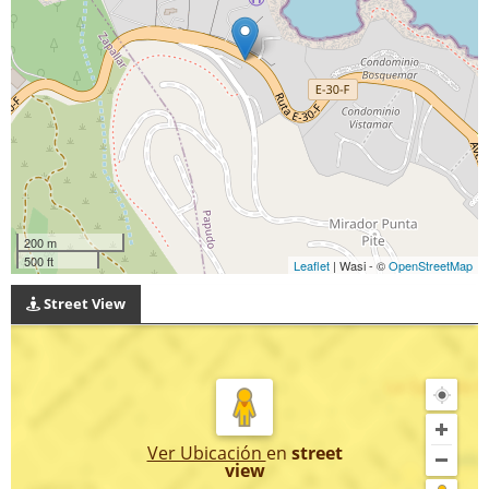
200 m
500 ft
Leaflet
| Wasi - ©
OpenStreetMap
Street View
Ver Ubicación
en
street
view