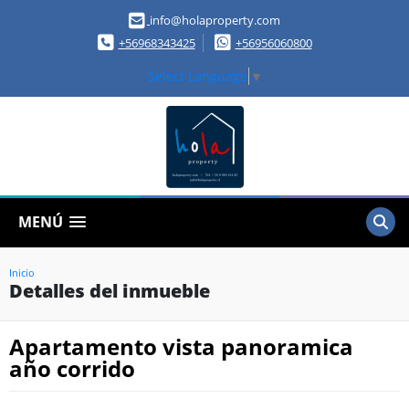
info@holaproperty.com
+56968343425
+56956060800
Select Language
▼
MENÚ
Inicio
Detalles del inmueble
Apartamento vista panoramica
año corrido